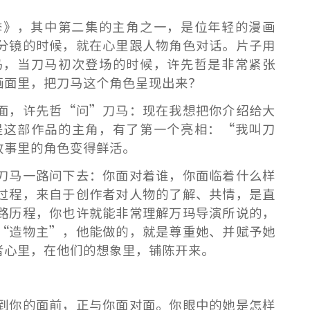
季》，其中第二集的主角之一，是位年轻的漫画
分镜的时候，就在心里跟人物角色对话。
片子用
马，当刀马初次登场的时候，许先哲是非常紧张
画面里，把刀马这个角色呈现出来？
面，许先哲“问”刀马：现在我想把你介绍给大
是这部作品的主角，有了第一个亮相：“我叫刀
故事里的角色变得鲜活。
刀马一路问下去：你面对着谁，你面临着什么样
过程，来自于创作者对人物的了解、共情，是直
路历程，你也许就能非常理解万玛导演所说的，
“造物主”，他能做的，就是尊重她、并赋予她
者心里，在他们的想象里，铺陈开来。
到你的面前，正与你面对面。你眼中的她是怎样