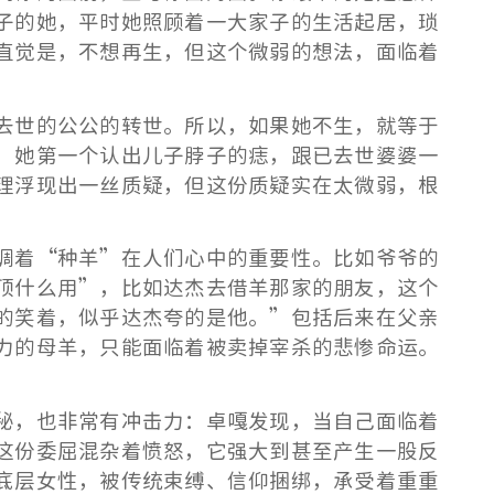
子的她，平时她照顾着一大家子的生活起居，琐
直觉是，不想再生，但这个微弱的想法，面临着
去世的公公的转世。所以，如果她不生，就等于
，她第一个认出儿子脖子的痣，跟已去世婆婆一
理浮现出一丝质疑，但这份质疑实在太微弱，根
调着“种羊”在人们心中的重要性。比如爷爷的
顶什么用”，比如达杰去借羊那家的朋友，这个
的笑着，似乎达杰夸的是他。”包括后来在父亲
力的母羊，只能面临着被卖掉宰杀的悲惨命运。
秘，也非常有冲击力：卓嘎发现，当自己面临着
这份委屈混杂着愤怒，它强大到甚至产生一股反
底层女性，被传统束缚、信仰捆绑，承受着重重