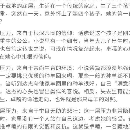
于藏地的底层，生活在一个传统的家庭，生了三个孩
重，突然有一天，意外怀上了第四个孩子，她的第一
？
压力，来自于根深蒂固的信仰：活佛说这个孩子是刚
重生的公公。小说里有一个细节，当年大儿子出生时
也曾笃定转世之说，可现在情况复杂起来，卓嘎的心
在她心中扎根的信仰。
压力，来自于崇尚生育的环境：小说通篇都淡淡地强
一定要挑只优质的种羊回来啊，那些一般的种羊都不
，当听到达杰夸他家羊圈里的种羊很好，自己“满意
，达杰的心头也冒出类似的喜悦。
相反，失去生育能
生，卓嘎的命运走向，也许就是那只母羊的对照。
层压力，来自于举目无助的悲壮：这一层压力非常隐
时，家里没有一个人站在自己这边，考虑她的感受。
推卓嘎的有限的觉醒和反抗。
这就是卓嘎，一名藏地