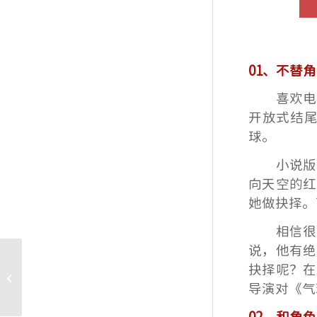
01、不替
喜欢电
开放式结
球。
小说版
向天空的红
她做抉择。
相信很
说，他有绝
大吉资讯｜《庭外》收
抉择呢？
在
官，南吉暂别方媛：下
导演对《气
个角色见！
02、和角