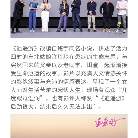
《逍遥游》改编自班宇同名小说，讲述了活力
四射的东北姑娘许玲玲在患病的生命末尾，与
突然回来的父亲以及老同学、闺蜜一起渐渐接
受生命厄运的故事。影片以充满人文情感关怀
的影像叙事与充沛的情感表达，呈现了一个女
人面对生活苦难的起伏人生。现场有观众“几
度眼眶湿润”，也有影评人称赞“《逍遥游》
后劲很大，结束后久久无法走出”。